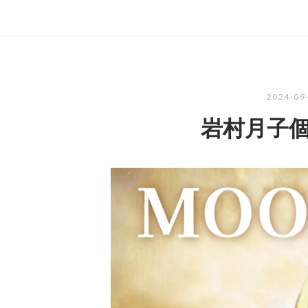
2024-09
岩村月子個