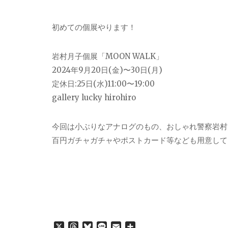
初めての個展やります！
岩村月子個展「MOON WALK」
2024年9月20日(金)〜30日(月)
定休日:25日(水)11:00〜19:00
gallery lucky hirohiro
今回は小ぶりなアナログのもの、おしゃれ警察岩村
百円ガチャガチャやポストカード等なども用意して
X
T
B
L
E
共