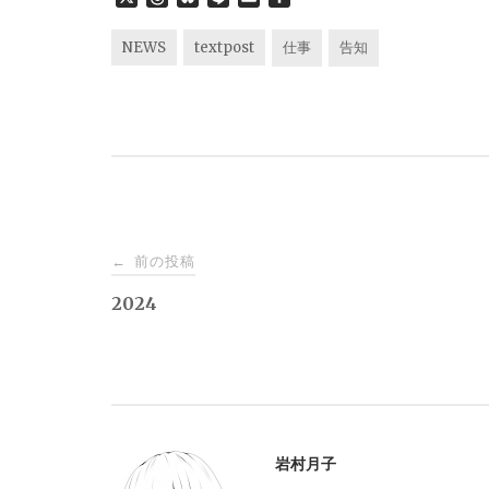
h
l
i
m
有
r
u
n
a
NEWS
textpost
仕事
告知
e
e
e
i
a
s
l
d
k
s
y
投
前の投稿
←
稿
2024
ナ
ビ
岩村月子
ゲ