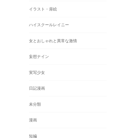
イラスト・扉絵
ハイスクールレイニー
女とおしゃれと異常な激情
妄想ナイン
実写少女
日記漫画
未分類
漫画
短編