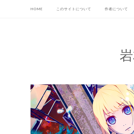
コ
HOME
このサイトについて
作者について
ン
テ
ン
ツ
へ
岩
ス
キ
ッ
プ