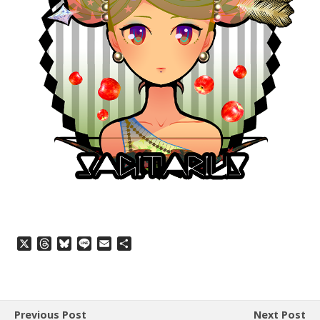
X
T
B
L
E
共
h
l
i
m
有
r
u
n
a
e
e
e
i
a
s
l
d
k
Previous Post
Next Post