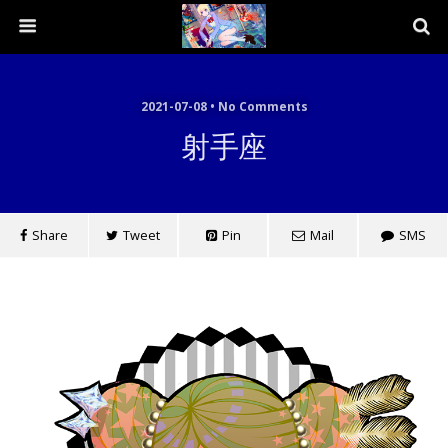
2021-07-08 • No Comments
射手座
Share
Tweet
Pin
Mail
SMS