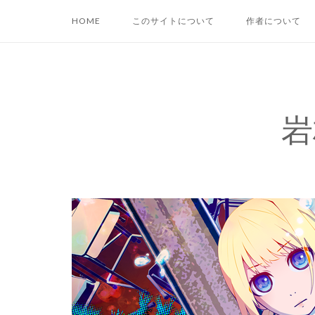
コ
HOME
このサイトについて
作者について
ン
テ
ン
ツ
へ
岩
ス
キ
ッ
プ