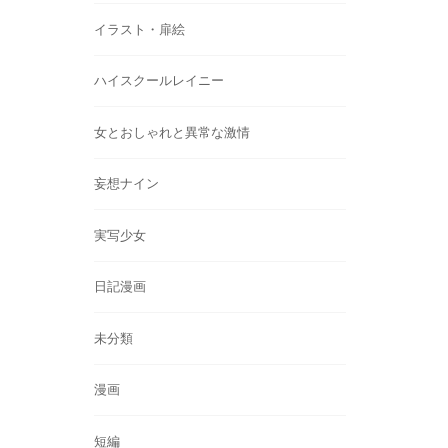
イラスト・扉絵
ハイスクールレイニー
女とおしゃれと異常な激情
妄想ナイン
実写少女
日記漫画
未分類
漫画
短編