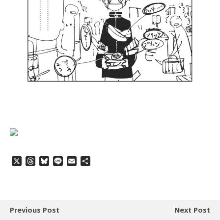
X
T
B
L
E
共
h
l
i
m
有
r
u
n
a
e
e
e
i
a
s
l
d
k
Previous Post
Next Post
s
y