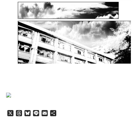
X
T
B
L
E
共
h
l
i
m
有
r
u
n
a
e
e
e
i