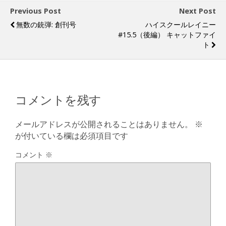
a
s
l
d
k
Previous Post
Next Post
s
y
無数の銃弾: 創刊号
ハイスクールレイニー
#15.5（後編） キャットファイ
ト
コメントを残す
メールアドレスが公開されることはありません。
※
が付いている欄は必須項目です
コメント
※