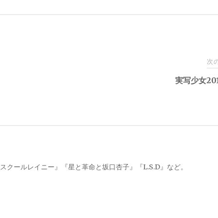
次
実写少女201
スクールレイニー』『星と革命と坂口杏子』『L.S.D』など。