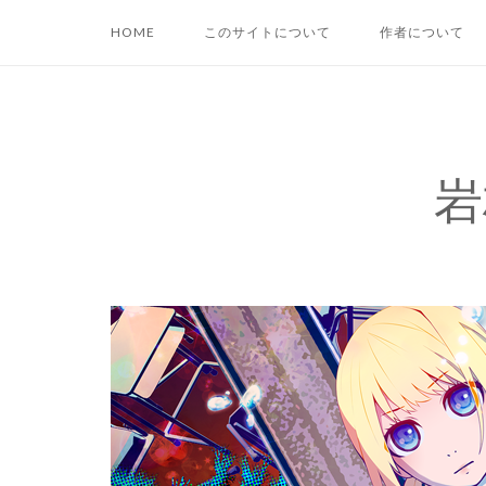
コ
HOME
このサイトについて
作者について
ン
テ
ン
ツ
へ
岩
ス
キ
ッ
プ