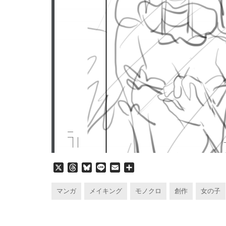
X
T
B
L
E
共
h
l
i
m
有
r
u
n
a
マンガ
メイキング
モノクロ
創作
女の子
e
e
e
i
a
s
l
d
k