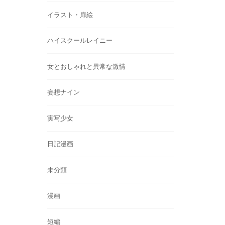
イラスト・扉絵
ハイスクールレイニー
女とおしゃれと異常な激情
妄想ナイン
実写少女
日記漫画
未分類
漫画
短編