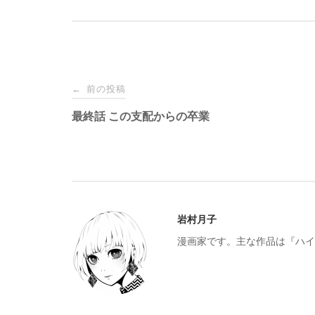
s
y
投
前の投稿
←
稿
最終話 この支配からの卒業
ナ
ビ
岩村月子
ゲ
漫画家です。主な作品は『ハイ
ー
シ