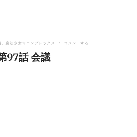
画
、
魔法少女☆コンプレックス
コメントする
第97話 会議