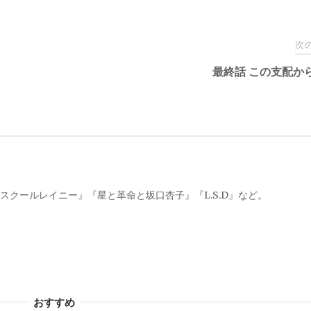
次
最終話 この支配か
スクールレイニー』『星と革命と坂口杏子』『L.S.D』など。
おすすめ