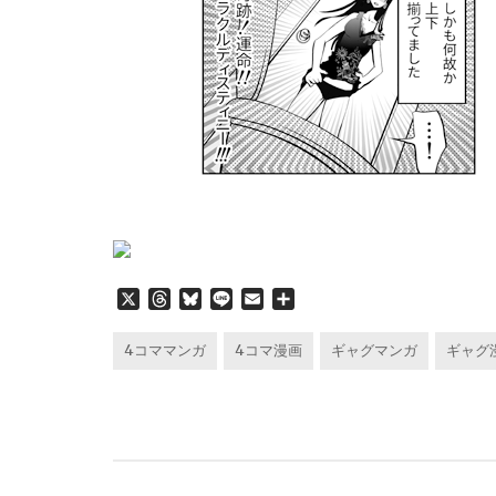
X
T
B
L
E
共
h
l
i
m
有
r
u
n
a
4コママンガ
4コマ漫画
ギャグマンガ
ギャグ
e
e
e
i
a
s
l
d
k
s
y