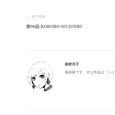
投
前の投稿
←
稿
第96話 KOKORO NO JUNBI
ナ
ビ
岩村月子
ゲ
漫画家です。主な作品は『ハイ
ー
シ
ョ