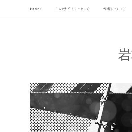
コ
HOME
このサイトについて
作者について
ン
テ
ン
ツ
へ
岩
ス
キ
ッ
プ