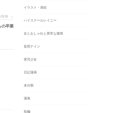
イラスト・扉絵
の投稿
→
ハイスクールレイニー
らの卒業
女とおしゃれと異常な激情
妄想ナイン
実写少女
日記漫画
未分類
漫画
短編