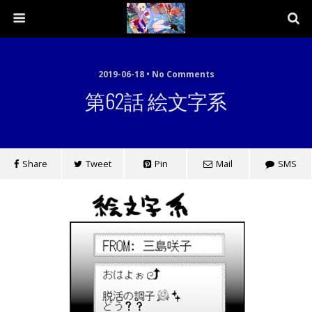
2019-06-18 • No Comments
第62話 絵文字系
Share
Tweet
Pin
Mail
SMS