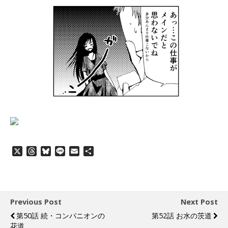
X
T
B
L
E
共
h
l
i
m
有
r
u
n
a
e
e
e
i
a
s
l
d
k
Previous Post
Next Post
s
y
第50話 続・コンパニオンの
第52話 お水の茨道
花道