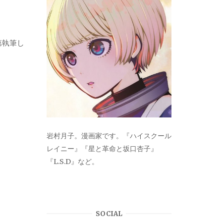
第執筆し
岩村月子。漫画家です。『ハイスクール
レイニー』『星と革命と坂口杏子』
『L.S.D』など。
SOCIAL