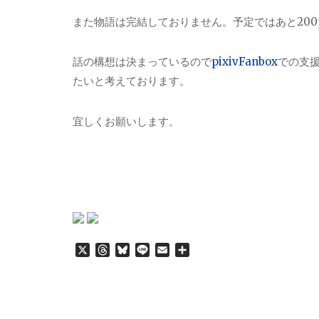
また物語は完結しておりません。予定ではあと20
話の構想は決まっているので
pixivFanbox
での支
たいと考えております。
宜しくお願いします。
X
T
B
L
E
共
h
l
i
m
有
r
u
n
a
e
e
e
i
a
s
l