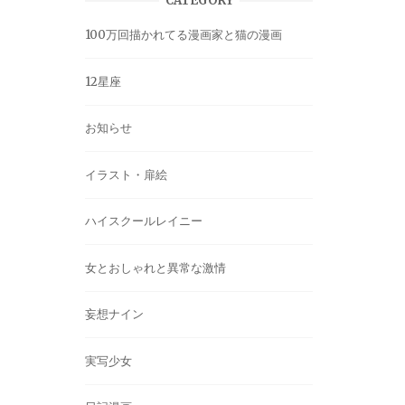
CATEGORY
100万回描かれてる漫画家と猫の漫画
12星座
お知らせ
イラスト・扉絵
ハイスクールレイニー
女とおしゃれと異常な激情
妄想ナイン
実写少女