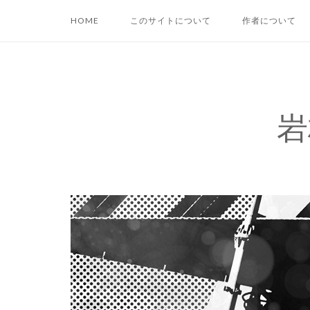
コ
HOME
このサイトについて
作者について
ン
テ
ン
ツ
へ
岩
ス
キ
ッ
プ