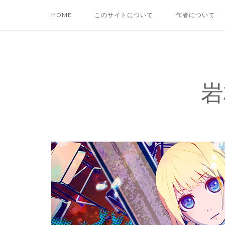
コ
HOME
このサイトについて
作者について
ン
テ
ン
ツ
へ
岩
ス
キ
ッ
プ